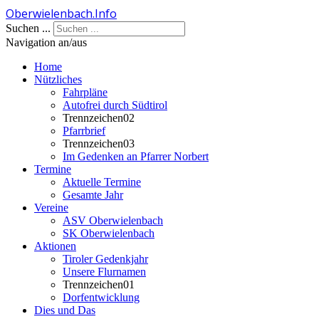
Oberwielenbach.Info
Jahr
Monat
Jahr
Monat
Suchen ...
Navigation an/aus
Home
Nützliches
Fahrpläne
Autofrei durch Südtirol
Trennzeichen02
Pfarrbrief
Trennzeichen03
Im Gedenken an Pfarrer Norbert
Termine
Aktuelle Termine
Gesamte Jahr
Vereine
ASV Oberwielenbach
SK Oberwielenbach
Aktionen
Tiroler Gedenkjahr
Unsere Flurnamen
Trennzeichen01
Dorfentwicklung
Dies und Das