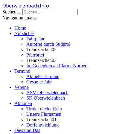
Oberwielenbach.Info
Jahr
Monat
Jahr
Monat
Suchen ...
Navigation an/aus
Home
Nützliches
Fahrpläne
Autofrei durch Südtirol
Trennzeichen02
Pfarrbrief
Trennzeichen03
Im Gedenken an Pfarrer Norbert
Termine
Aktuelle Termine
Gesamte Jahr
Vereine
ASV Oberwielenbach
SK Oberwielenbach
Aktionen
Tiroler Gedenkjahr
Unsere Flurnamen
Trennzeichen01
Dorfentwicklung
Dies und Das