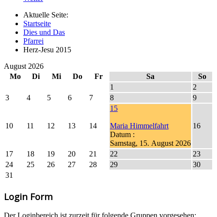
Aktuelle Seite:
Startseite
Dies und Das
Pfarrei
Herz-Jesu 2015
August 2026
Mo
Di
Mi
Do
Fr
Sa
So
1
2
3
4
5
6
7
8
9
15
10
11
12
13
14
Maria Himmelfahrt
16
Datum :
Samstag, 15. August 2026
17
18
19
20
21
22
23
24
25
26
27
28
29
30
31
Login Form
Der Loginbereich ist zurzeit für folgende Gruppen vorgesehen: