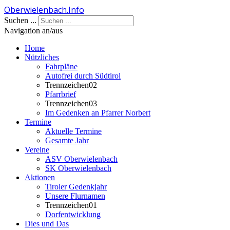
Oberwielenbach.Info
Jahr
Monat
Jahr
Monat
Suchen ...
Navigation an/aus
Home
Nützliches
Fahrpläne
Autofrei durch Südtirol
Trennzeichen02
Pfarrbrief
Trennzeichen03
Im Gedenken an Pfarrer Norbert
Termine
Aktuelle Termine
Gesamte Jahr
Vereine
ASV Oberwielenbach
SK Oberwielenbach
Aktionen
Tiroler Gedenkjahr
Unsere Flurnamen
Trennzeichen01
Dorfentwicklung
Dies und Das